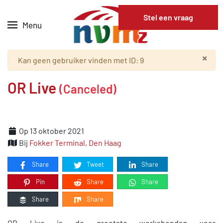
Stel een vraag
Menu
Skip to main content
×
Waarschuwing
Kan geen gebruiker vinden met ID: 9
OR Live
(Canceled)
Op 13 oktober 2021
Bij
Fokker Terminal, Den Haag
Share
Tweet
Share
Pin
Share
Share
Share
Share
OR Live is de grootste workshopdag voor